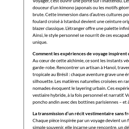
Voyager, c’est ouvrir une porte sur l’inattendu. 
douceur d’un kimono japonais ou les motifs géomé
brute. Cette immersion dans d’autres cultures pou
foulard croisé à Istanbul devient une ceinture or
blazer classique. L’étranger offre une palette inf
Ainsi, le style personnel se nourrit de ces escap
unique.
Comment les expériences de voyage inspirent d
Au cœur de cette alchimie, ce sont les instants vé
garde-robe. Rencontrer un artisan à Hanoï, trave
tropicale au Brésil : chaque aventure grave une 
silhouette. Les matières naturelles croisées en ra
nomades évoquent le layering urbain. Ces expéri
vestiaire hybride, à la fois personnel et narratif.
poncho andin avec des bottines parisiennes – et à
La transmission d’un récit vestimentaire sans f
Chaque pièce inspirée par un voyage devient un f
simple souvenir, elle incarne une rencontre, un dé