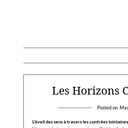
Skip
to
content
Les Horizons C
Posted on
May
L’éveil des sens à travers les contrées lointaine