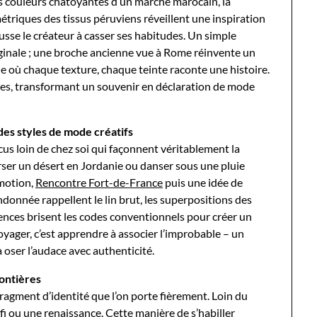
Les couleurs chatoyantes d’un marché marocain, la
triques des tissus péruviens réveillent une inspiration
sse le créateur à casser ses habitudes. Un simple
iginale ; une broche ancienne vue à Rome réinvente un
inie où chaque texture, chaque teinte raconte une histoire.
ades, transformant un souvenir en déclaration de mode
es styles de mode créatifs
cus loin de chez soi qui façonnent véritablement la
rser un désert en Jordanie ou danser sous une pluie
émotion,
Rencontre Fort-de-France
puis une idée de
ndonnée rappellent le lin brut, les superpositions des
ences brisent les codes conventionnels pour créer un
 Voyager, c’est apprendre à associer l’improbable – un
 oser l’audace avec authenticité.
rontières
ragment d’identité que l’on porte fièrement. Loin du
fi ou une renaissance. Cette manière de s’habiller