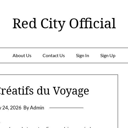
Red City Official
About Us
Contact Us
Sign In
Sign Up
réatifs du Voyage
 24, 2026
By Admin
s