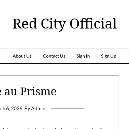
Red City Official
About Us
Contact Us
Sign In
Sign Up
 au Prisme
ch 6, 2026
By Admin