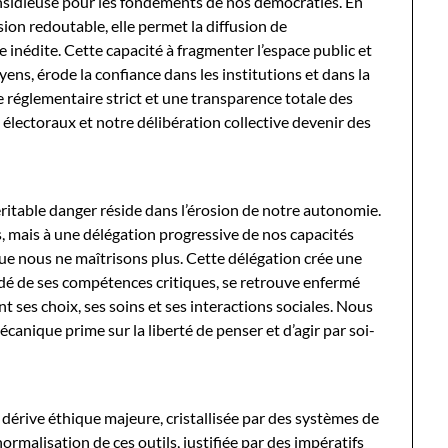
 insidieuse pour les fondements de nos démocraties. En
ion redoutable, elle permet la diffusion de
inédite. Cette capacité à fragmenter l’espace public et
yens, érode la confiance dans les institutions et dans la
 réglementaire strict et une transparence totale des
électoraux et notre délibération collective devenir des
itable danger réside dans l’érosion de notre autonomie.
is, mais à une délégation progressive de nos capacités
ue nous ne maîtrisons plus. Cette délégation crée une
é de ses compétences critiques, se retrouve enfermé
t ses choix, ses soins et ses interactions sociales. Nous
mécanique prime sur la liberté de penser et d’agir par soi-
 dérive éthique majeure, cristallisée par des systèmes de
normalisation de ces outils, justifiée par des impératifs