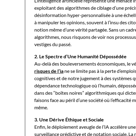
L’intelligence artificielle représente une menace
exploitant des algorithmes de ciblage d’une précis
désinformation hyper-personnalisée à une échelle 
à manipuler les opinions, souvent à l’insu des cito
notion même d’une vérité partagée. Sans un cadre
algorithmes, nous risquons de voir nos processus 
vestiges du passé.
2. Le Spectre d’Une Humanité Dépossédée
Au-delà des bouleversements économiques, le vér
risques de l’ia
ne se limite pas à la perte d’emplo
cognitives et de notre jugement à des systèmes q
dépendance technologique où l’humain, déposséd
dans des “boîtes noires” algorithmiques qui dicten
faisons face au péril d’une société où l’efficacité 
même.
3. Une Dérive Éthique et Sociale
Enfin, le déploiement aveugle de l’IA accélère une
surveillance prédictive et de notation sociale. La 