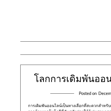
Skip
to
content
โลกการเดิมพันออน
Posted on
Decem
การเดิมพันออนไลน์เป็นทางเลือกที่สะดวกสำหรับผ