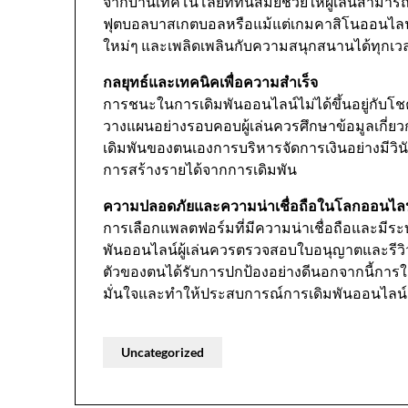
จากบ้านเทคโนโลยีที่ทันสมัยช่วยให้ผู้เล่นสามารถ
ฟุตบอลบาสเกตบอลหรือแม้แต่เกมคาสิโนออนไลน์
ใหม่ๆ และเพลิดเพลินกับความสนุกสนานได้ทุกเว
กลยุทธ์และเทคนิคเพื่อความสำเร็จ
การชนะในการเดิมพันออนไลน์ไม่ได้ขึ้นอยู่กับโช
วางแผนอย่างรอบคอบผู้เล่นควรศึกษาข้อมูลเกี่ยวกับ
เดิมพันของตนเองการบริหารจัดการเงินอย่างมีวินั
การสร้างรายได้จากการเดิมพัน
ความปลอดภัยและความน่าเชื่อถือในโลกออนไลน
การเลือกแพลตฟอร์มที่มีความน่าเชื่อถือและมีร
พันออนไลน์ผู้เล่นควรตรวจสอบใบอนุญาตและรีวิวจา
ตัวของตนได้รับการปกป้องอย่างดีนอกจากนี้การใ
มั่นใจและทำให้ประสบการณ์การเดิมพันออนไลน์
Uncategorized